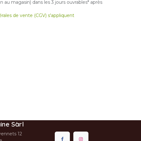
 au magasin) dans les 3 jours ouvrables* après
nérales de vente (CGV) s'appliquent
ine Sàrl
ennets 12
se