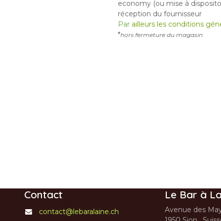
economy (ou mise à dispositon
réception du fournisseur
Par
ailleurs les conditions gé
*
hors fermeture du magasin
Contact
Le Bar à La
Avenue des May
contact@lebaralaine.ch
1950 Sion, Suis