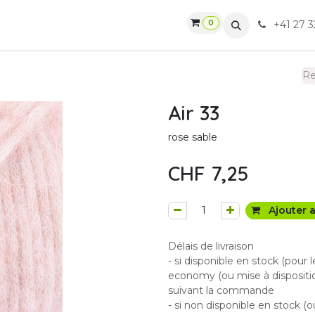
0
gasin
Ateliers
Contactez-nous
CGV
+41 27 3
Air 33
rose sable
CHF
7,25
Ajouter a
Délais de livraison
- si disponible en stock (pour 
economy (ou mise à dispositio
suivant la commande
- si non disponible en stock (o