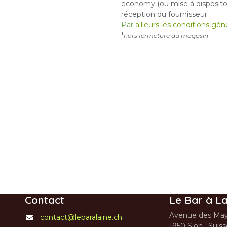
economy (ou mise à dispositon
réception du fournisseur
Par
ailleurs les conditions gé
*
hors fermeture du magasin
Contact
Le Bar à La
Avenue des May
contact@lebaralaine.ch
1950 Sion, Suis