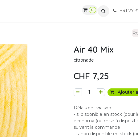
0
gasin
Ateliers
Contactez-nous
CGV
+41 27 3
Air 40 Mix
citronade
CHF
7,25
Ajouter a
Délais de livraison
- si disponible en stock (pour 
economy (ou mise à dispositio
suivant la commande
- si non disponible en stock (o