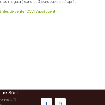
 au magasin) dans les 3 jours ouvrables* après
nérales de vente (CGV) s'appliquent
ine Sàrl
ennets 12
se