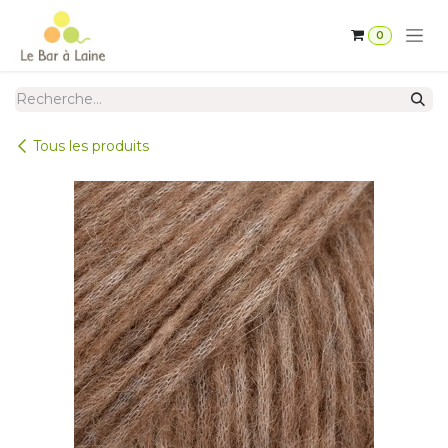
Se rendre au contenu
0
Tous les produits