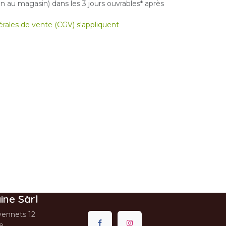
 au magasin) dans les 3 jours ouvrables* après
nérales de vente (CGV) s'appliquent
ine Sàrl
ennets 12
se