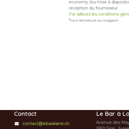
economy (ou mise à dispositon
réception du fournisseur
Par
ailleurs les conditions gé
*
hors fermeture du magasin
Contact
Le Bar à La
Avenue des May
contact@lebaralaine.ch
1950 Sion, Suis