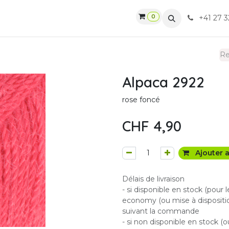
0
gasin
Ateliers
Contactez-nous
CGV
+41 27 3
Alpaca 2922
rose foncé
CHF
4,90
Ajouter a
Délais de livraison
- si disponible en stock (pour 
economy (ou mise à dispositio
suivant la commande
- si non disponible en stock (o