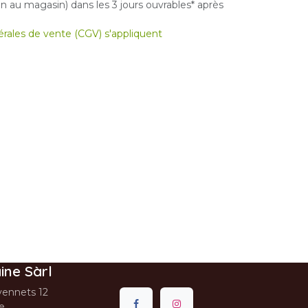
 au magasin) dans les 3 jours ouvrables* après
nérales de vente (CGV) s'appliquent
ine Sàrl
ennets 12
se