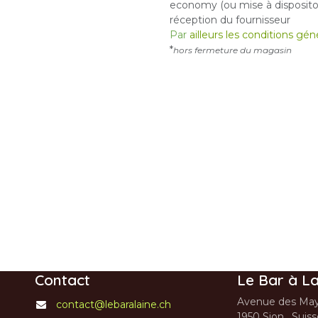
economy (ou mise à dispositon
réception du fournisseur
Par
ailleurs les conditions gé
*
hors fermeture du magasin
Contact
Le Bar à La
Avenue des May
contact@lebaralaine.ch
1950 Sion, Suis