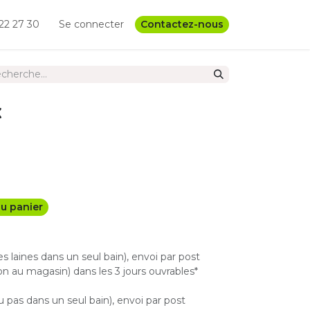
22 27 30
Se connecter
Contactez-nous
x
u panier
les laines dans un seul bain), envoi par post
n au magasin) dans les 3 jours ouvrables*
u pas dans un seul bain), envoi par post