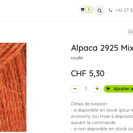
0
gasin
Ateliers
Contactez-nous
CGV
+41 27 3
Alpaca 2925 Mi
rouille
CHF
5,30
Ajouter a
Délais de livraison
- si disponible en stock (pour 
economy (ou mise à dispositio
suivant la commande
- si non disponible en stock (o