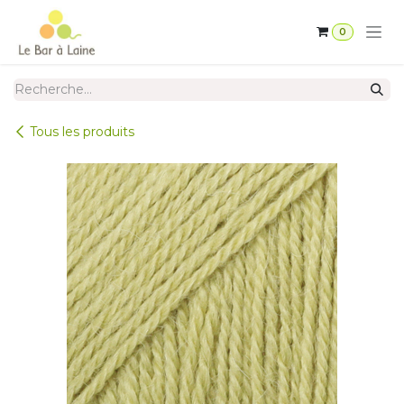
Se rendre au contenu
0
Tous les produits