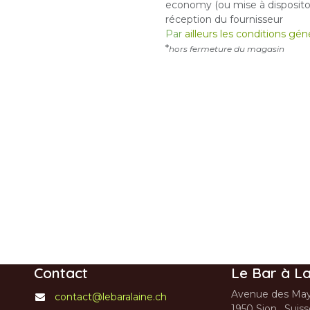
economy (ou mise à dispositon
réception du fournisseur
Par
ailleurs les conditions gé
*
hors fermeture du magasin
Contact
Le Bar à La
Avenue des May
contact@lebaralaine.ch
1950 Sion, Suis