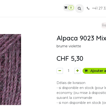
0
gasin
Ateliers
Contactez-nous
CGV
+41 27 3
Alpaca 9023 Mi
brume violette
CHF
5,30
Ajouter a
Délais de livraison
- si disponible en stock (pour 
economy (ou mise à dispositio
suivant la commande
- si non disponible en stock (o