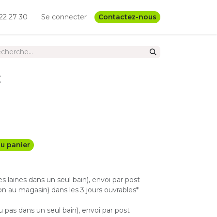
22 27 30
Se connecter
Contactez-nous
x
u panier
les laines dans un seul bain), envoi par post
n au magasin) dans les 3 jours ouvrables*
u pas dans un seul bain), envoi par post