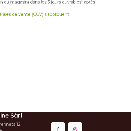
 au magasin) dans les 3 jours ouvrables* après
nérales de vente (CGV) s'appliquent
ine Sàrl
ennets 12
se