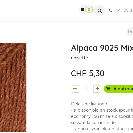
0
gasin
Ateliers
Contactez-nous
CGV
+41 27 3
Alpaca 9025 Mi
noisette
CHF
5,30
Ajouter a
Délais de livraison
- si disponible en stock (pour 
economy (ou mise à dispositio
suivant la commande
- si non disponible en stock (o