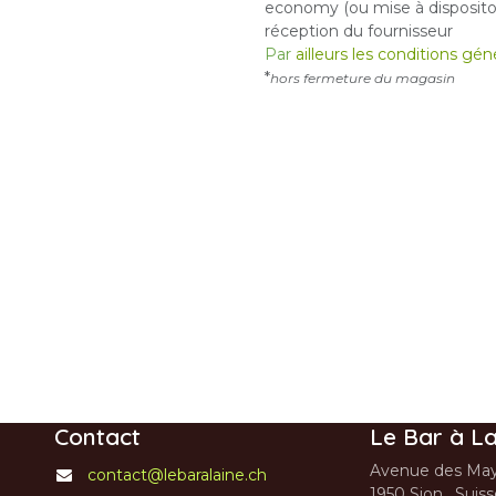
economy (ou mise à dispositon
réception du fournisseur
Par
ailleurs les conditions gé
*
hors fermeture du magasin
Contact
Le Bar à La
Avenue des May
contact@lebaralaine.ch
1950 Sion, Suis