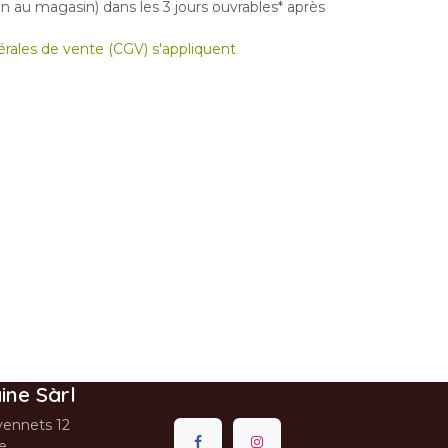
 au magasin) dans les 3 jours ouvrables* après
nérales de vente (CGV) s'appliquent
ine Sàrl
ennets 12
se