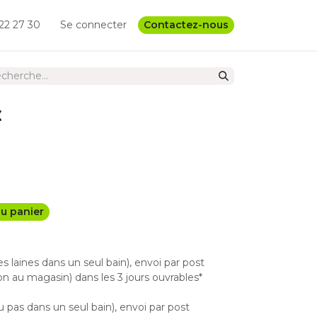
22 27 30
Se connecter
Contactez-nous
x
u panier
les laines dans un seul bain), envoi par post
n au magasin) dans les 3 jours ouvrables*
u pas dans un seul bain), envoi par post