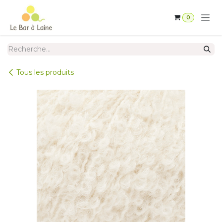
Se rendre au contenu
0
Tous les produits