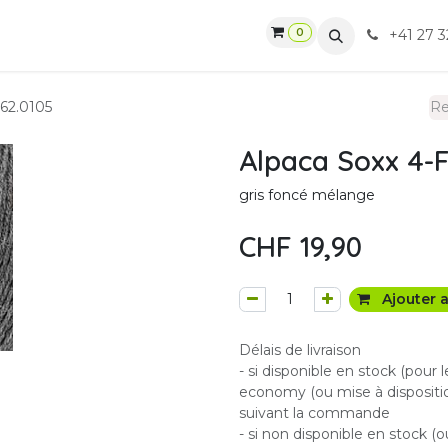
0
gasin
Ateliers
Contactez-nous
CGV
+41 27 3
062.0105
Alpaca Soxx 4-F
gris foncé mélange
CHF
19,90
Ajouter a
Délais de livraison
- si disponible en stock (pour 
economy (ou mise à dispositio
suivant la commande
- si non disponible en stock (o