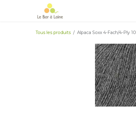
Se rendre au contenu
Accueil
e-boutique
Le Ma
Tous les produits
Alpaca Soxx 4-Fach/4-Ply 1