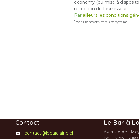
economy (ou mise à dispositon
réception du fournisseur
Par
ailleurs les conditions gé
*
hors fermeture du magasin
Contact
Le Bar à La
Avenue des May
contact@lebaralaine.ch
1950 Sion, Suis