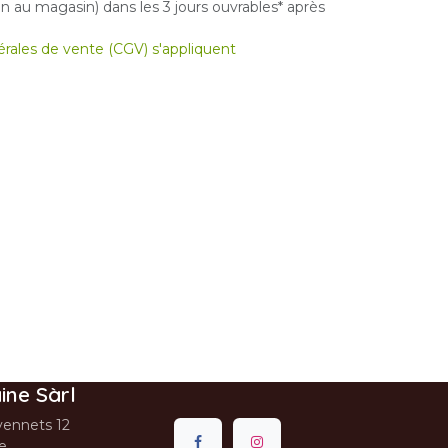
 au magasin) dans les 3 jours ouvrables* après
nérales de vente (CGV) s'appliquent
ine Sàrl
ennets 12
se