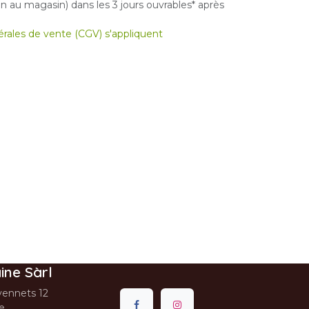
 au magasin) dans les 3 jours ouvrables* après
nérales de vente (CGV) s'appliquent
ine Sàrl
ennets 12
se