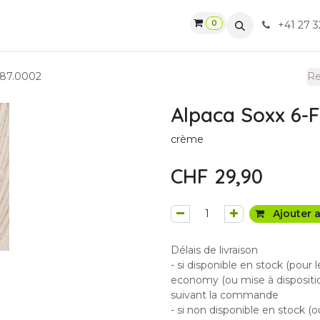
0
gasin
Ateliers
Contactez-nous
CGV
+41 27 3
087.0002
Alpaca Soxx 6-F
crème
CHF
29,90
Ajouter a
Délais de livraison
- si disponible en stock (pour 
economy (ou mise à dispositio
suivant la commande
- si non disponible en stock (o