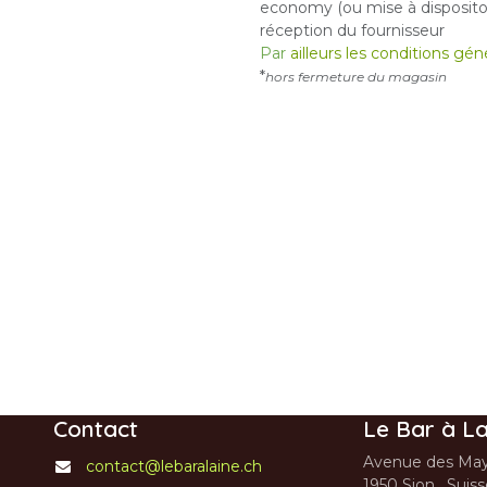
economy (ou mise à dispositon
réception du fournisseur
Par
ailleurs les conditions gé
*
hors fermeture du magasin
Contact
Le Bar à La
Avenue des May
contact@lebaralaine.ch
1950 Sion, Suis