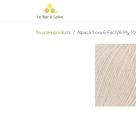
Se rendre au contenu
Accueil
e-boutique
Le Ma
Tous les produits
Alpaca Soxx 6-Fach/6-Ply 1