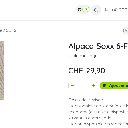
0
gasin
Ateliers
Contactez-nous
CGV
+41 27 3
087.0026
Alpaca Soxx 6-F
sable mélange
CHF
29,90
Ajouter a
Délais de livraison
- si disponible en stock (pour 
economy (ou mise à dispositio
suivant la commande
- si non disponible en stock (o