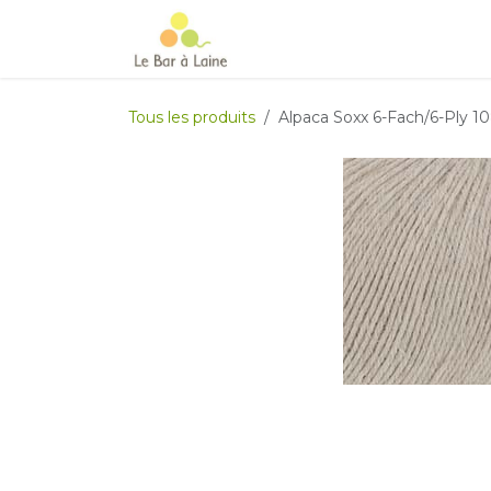
Se rendre au contenu
Accueil
e-boutique
Le Ma
Tous les produits
Alpaca Soxx 6-Fach/6-Ply 1