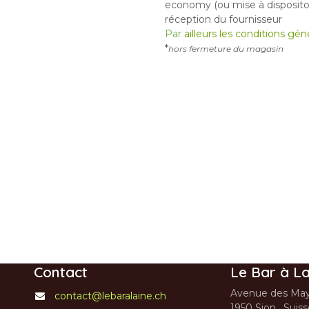
economy (ou mise à dispositon
réception du fournisseur
Par
ailleurs les conditions gé
*
hors fermeture du magasin
Contact
Le Bar à La
Avenue des May
contact@lebaralaine.ch
1950 Sion, Suis