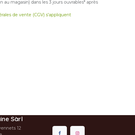
 au magasin) dans les 3 jours ouvrables* après
nérales de vente (CGV) s'appliquent
ine Sàrl
ennets 12
se