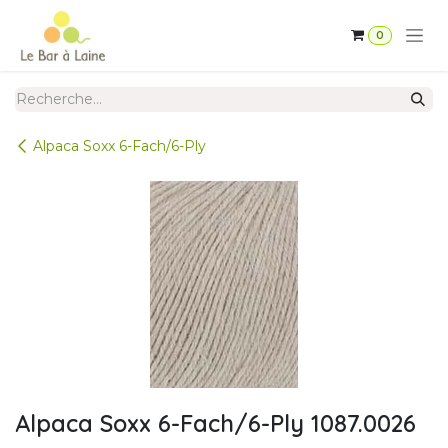
Se rendre au contenu
0
Alpaca Soxx 6-Fach/6-Ply
Alpaca Soxx 6-Fach/6-Ply 1087.0026