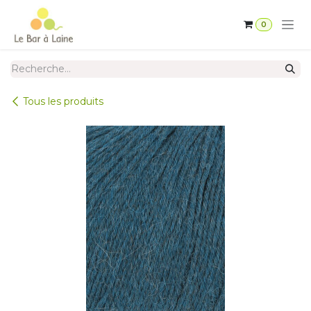
Se rendre au contenu
0
Tous les produits