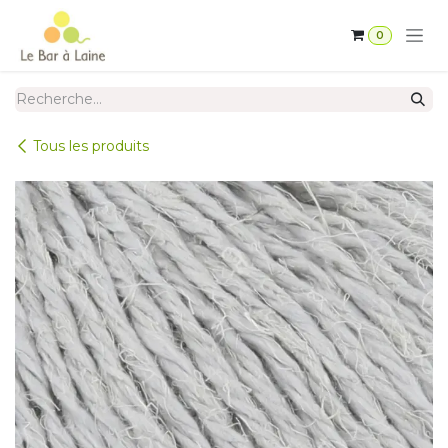
Se rendre au contenu
0
Tous les produits