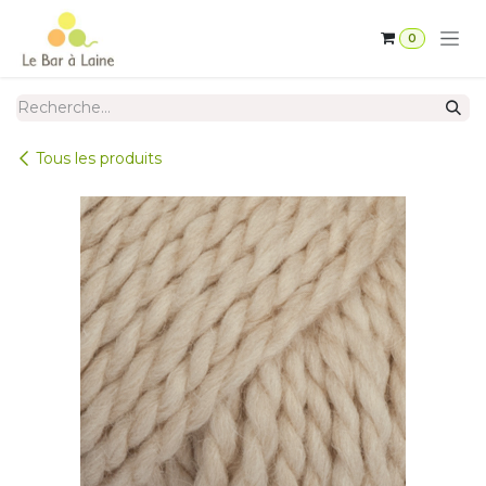
Se rendre au contenu
0
Tous les produits