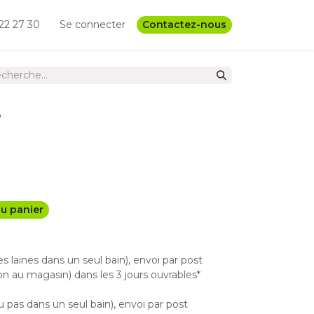
22 27 30
Se connecter
Contactez-nous
8
u panier
les laines dans un seul bain), envoi par post
n au magasin) dans les 3 jours ouvrables*
u pas dans un seul bain), envoi par post