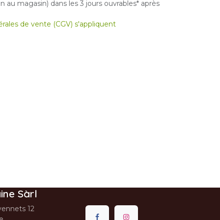
 au magasin) dans les 3 jours ouvrables* après
nérales de vente (CGV) s'appliquent
ine Sàrl
ennets 12
se