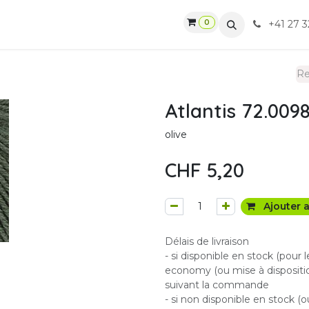
0
gasin
Ateliers
Contactez-nous
CGV
+41 27 3
Atlantis 72.009
olive
CHF
5,20
Ajouter a
Délais de livraison
- si disponible en stock (pour 
economy (ou mise à dispositio
suivant la commande
- si non disponible en stock (o