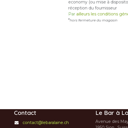
economy (ou mise à dispositon
réception du fournisseur
Par
ailleurs les conditions gé
*
hors fermeture du magasin
Contact
Le Bar à La
Avenue des May
contact@lebaralaine.ch
1950 Sion, Suis