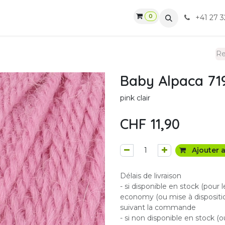
0
gasin
Ateliers
Contactez-nous
CGV
+41 27 3
Baby Alpaca 719
pink clair
CHF
11,90
Ajouter a
Délais de livraison
- si disponible en stock (pour 
economy (ou mise à dispositio
suivant la commande
- si non disponible en stock (o