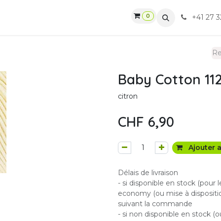
0
gasin
Ateliers
Contactez-nous
CGV
+41 27 3
Baby Cotton 112
citron
CHF
6,90
Ajouter a
Délais de livraison
- si disponible en stock (pour 
economy (ou mise à dispositio
suivant la commande
- si non disponible en stock (o