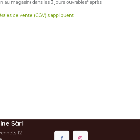
 au magasin) dans les 3 jours ouvrables* après
nérales de vente (CGV) s'appliquent
ine Sàrl
ennets 12
se