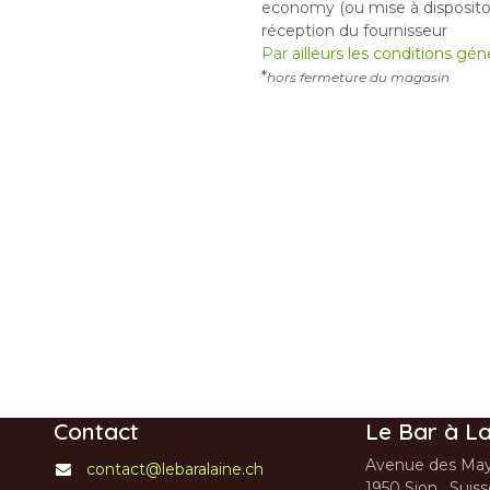
economy (ou mise à dispositon
réception du fournisseur
Par
ailleurs les conditions gé
*
hors fermeture du magasin
Contact
Le Bar à La
Avenue des May
contact@lebaralaine.ch
1950 Sion, Suis