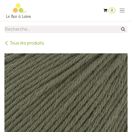
Se rendre au contenu
0
Tous les produits