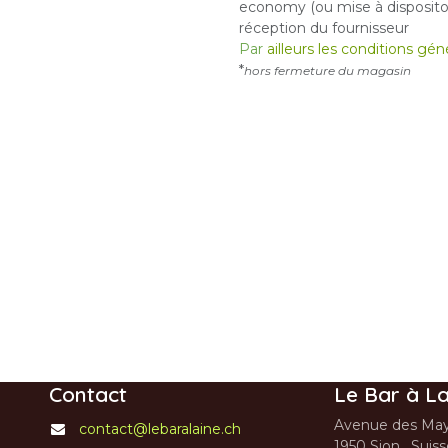
economy (ou mise à dispositon
réception du fournisseur
Par
ailleurs les conditions gé
*
hors fermeture du magasin
Contact
Le Bar à La
Avenue des May
contact@lebaralaine.ch
1950 Sion, Suis