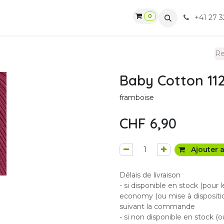
0
gasin
Ateliers
Contactez-nous
CGV
+41 27 3
Baby Cotton 11
framboise
CHF
6,90
Ajouter a
Délais de livraison
- si disponible en stock (pour 
economy (ou mise à dispositio
suivant la commande
- si non disponible en stock (o