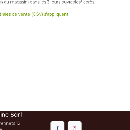
 au magasin) dans les 3 jours ouvrables* après
nérales de vente (CGV) s'appliquent
ine Sàrl
ennets 12
se