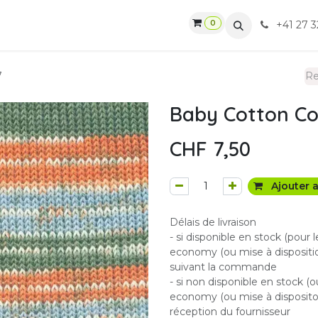
0
gasin
Ateliers
Contactez-nous
CGV
+41 27 3
7
Baby Cotton Col
CHF
7,50
Ajouter a
Délais de livraison
- si disponible en stock (pour 
economy (ou mise à dispositio
suivant la commande
- si non disponible en stock (o
economy (ou mise à dispositon
réception du fournisseur