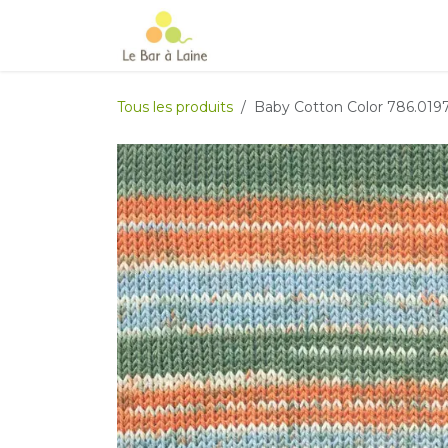
Se rendre au contenu
Accueil
e-boutique
Le Ma
Tous les produits
Baby Cotton Color 786.019