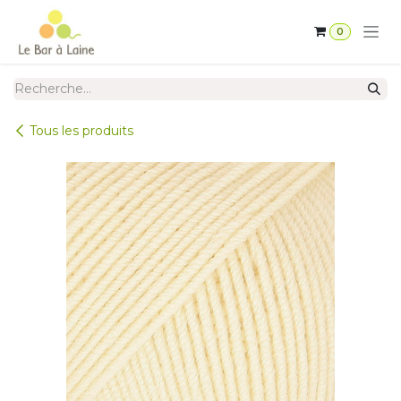
Se rendre au contenu
0
Tous les produits