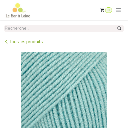
Se rendre au contenu
0
Tous les produits