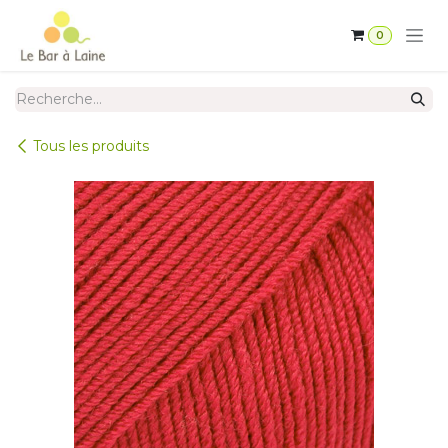
Se rendre au contenu
0
Tous les produits