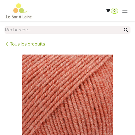
Se rendre au contenu
0
Tous les produits