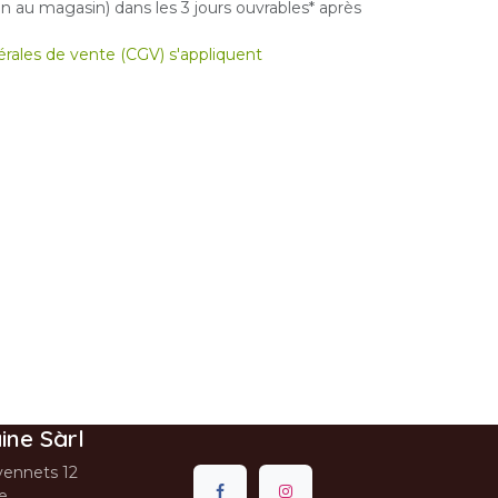
 au magasin) dans les 3 jours ouvrables* après
nérales de vente (CGV) s'appliquent
ine Sàrl
ennets 12
se