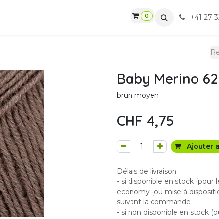
0
gasin
Ateliers
Contactez-nous
CGV
+41 27 3
Baby Merino 62
brun moyen
CHF
4,75
Ajouter a
Délais de livraison
- si disponible en stock (pour 
economy (ou mise à dispositio
suivant la commande
- si non disponible en stock (o