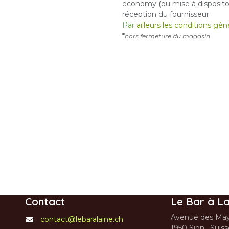
economy (ou mise à dispositon
réception du fournisseur
Par
ailleurs les conditions gé
*
hors fermeture du magasin
Contact
Le Bar à La
Avenue des May
contact@lebaralaine.ch
1950 Sion, Suis