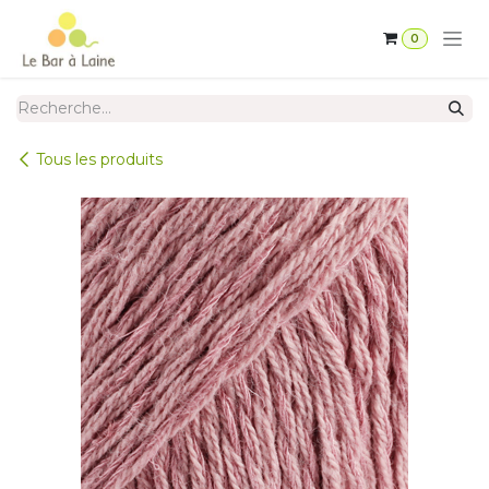
Se rendre au contenu
0
Tous les produits