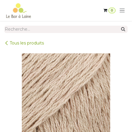
Se rendre au contenu
0
Tous les produits