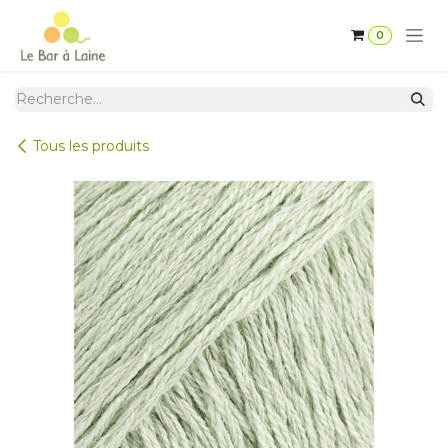
Se rendre au contenu
0
Tous les produits