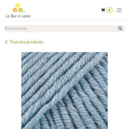
Se rendre au contenu
0
Tous les produits