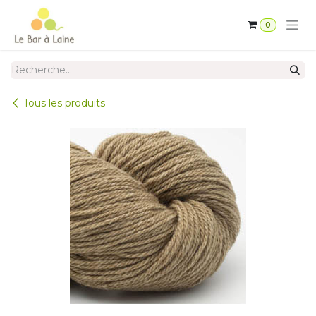
Se rendre au contenu
0
Tous les produits