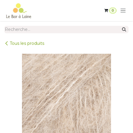
Se rendre au contenu
0
Tous les produits