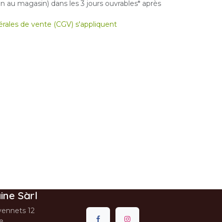
 au magasin) dans les 3 jours ouvrables* après
nérales de vente (CGV) s'appliquent
ine Sàrl
ennets 12
se