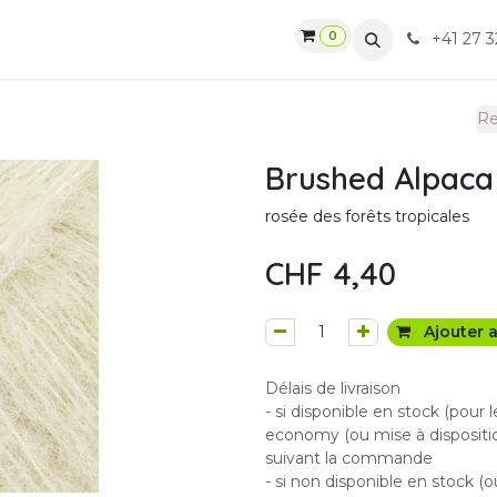
0
gasin
Ateliers
Contactez-nous
CGV
+41 27 3
Brushed Alpaca 
rosée des forêts tropicales
CHF
4,40
Ajouter a
Délais de livraison
- si disponible en stock (pour 
economy (ou mise à dispositio
suivant la commande
- si non disponible en stock (o