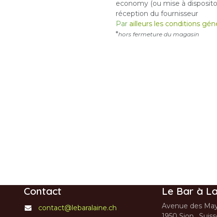
economy (ou mise à dispositon
réception du fournisseur
Par
ailleurs les conditions gé
*
hors fermeture du magasin
Contact
Le Bar à La
Avenue des May
contact@lebaralaine.ch
1950 Sion, Suis