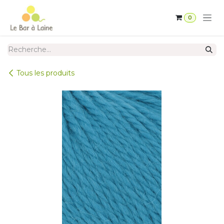
Se rendre au contenu
0
Tous les produits