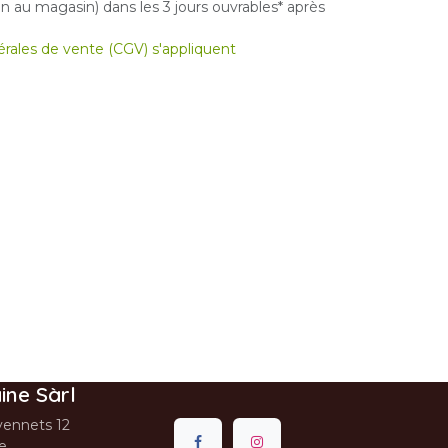
 au magasin) dans les 3 jours ouvrables* après
nérales de vente (CGV) s'appliquent
ine Sàrl
ennets 12
se