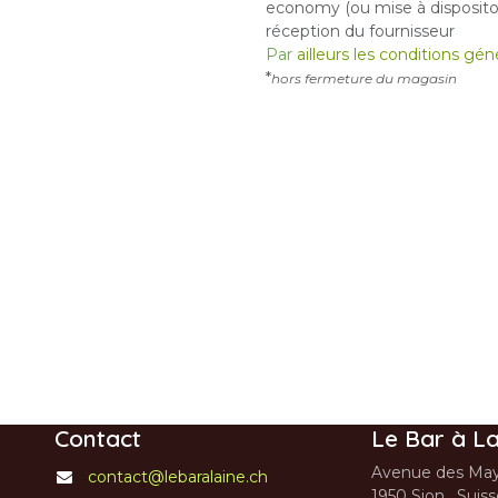
economy (ou mise à dispositon
réception du fournisseur
Par
ailleurs les conditions gé
*
hors fermeture du magasin
Contact
Le Bar à La
Avenue des May
contact@lebaralaine.ch
1950 Sion, Suis