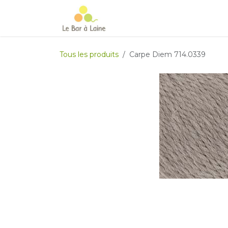
Se rendre au contenu
Accueil
e-boutique
Le Ma
Tous les produits
Carpe Diem 714.0339