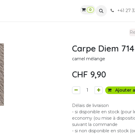
0
gasin
Ateliers
Contactez-nous
CGV
+41 27 3
Carpe Diem 714
camel mélange
CHF
9,90
Ajouter a
Délais de livraison
- si disponible en stock (pour 
economy (ou mise à dispositio
suivant la commande
- si non disponible en stock (o