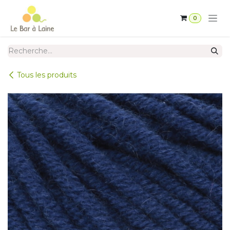
Se rendre au contenu
0
Tous les produits