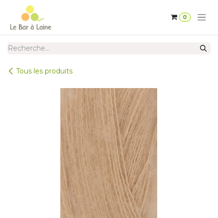
Se rendre au contenu
0
Tous les produits