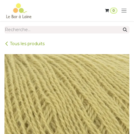
Se rendre au contenu
0
Tous les produits