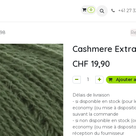
0
gasin
Ateliers
Contactez-nous
CGV
+41 27 3
098
Cashmere Extra
CHF
19,90
Ajouter a
Délais de livraison
- si disponible en stock (pour 
economy (ou mise à dispositio
suivant la commande
- si non disponible en stock (o
economy (ou mise à dispositon
réception du fournisseur