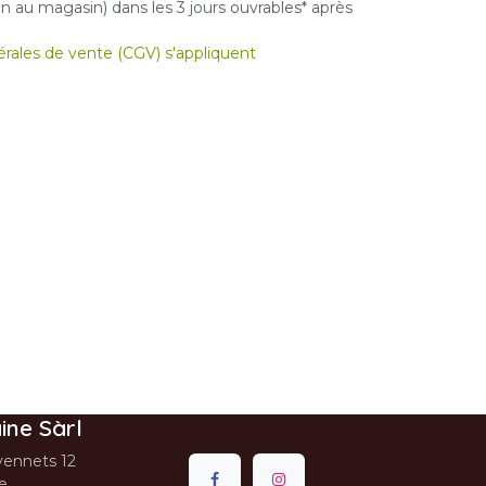
 au magasin) dans les 3 jours ouvrables* après
nérales de vente (CGV) s'appliquent
ine Sàrl
ennets 12
se