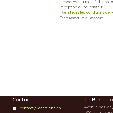
economy (ou mise à dispositon
réception du fournisseur
Par
ailleurs les conditions gé
*
hors fermeture du magasin
Contact
Le Bar à La
Avenue des May
contact@lebaralaine.ch
1950 Sion, Suis