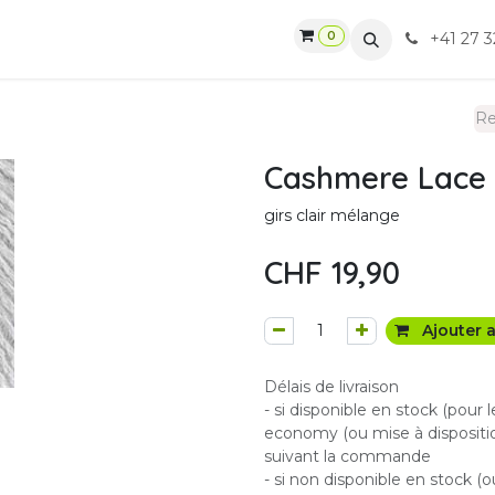
0
gasin
Ateliers
Contactez-nous
CGV
+41 27 3
Cashmere Lace 
girs clair mélange
CHF
19,90
Ajouter a
Délais de livraison
- si disponible en stock (pour 
economy (ou mise à dispositio
suivant la commande
- si non disponible en stock (o