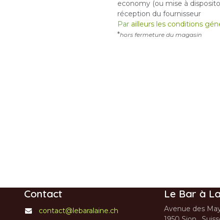
economy (ou mise à dispositon
réception du fournisseur
Par
ailleurs les conditions gé
*
hors fermeture du magasin
Contact
Le Bar à La
Avenue des May
contact@lebaralaine.ch
1950 Sion, Suis