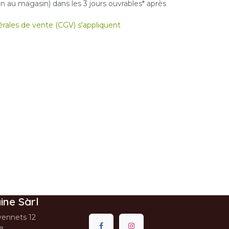
 au magasin) dans les 3 jours ouvrables* après
nérales de vente (CGV) s'appliquent
ine Sàrl
ennets 12
se