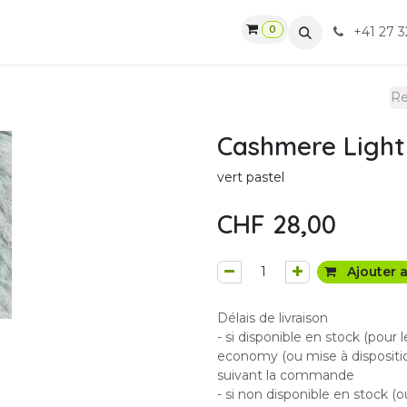
0
gasin
Ateliers
Contactez-nous
CGV
+41 27 3
Cashmere Light
vert pastel
CHF
28,00
Ajouter a
Délais de livraison
- si disponible en stock (pour 
economy (ou mise à dispositio
suivant la commande
- si non disponible en stock (o