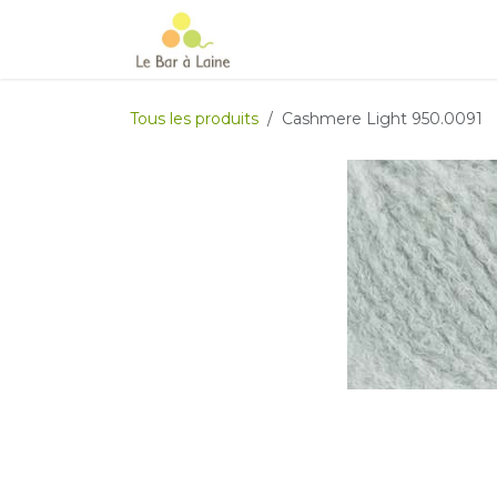
Se rendre au contenu
Accueil
e-boutique
Le Ma
Tous les produits
Cashmere Light 950.0091