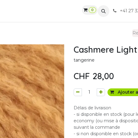
0
gasin
Ateliers
Contactez-nous
CGV
+41 27 3
Cashmere Light
tangerine
CHF
28,00
Ajouter a
Délais de livraison
- si disponible en stock (pour 
economy (ou mise à dispositio
suivant la commande
- si non disponible en stock (o