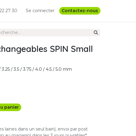
22 27 30
Se connecter
Contactez-nous
changeables SPIN Small
3.25 / 3.5 / 3.75 / 4.0 / 4.5 / 5.0 mm
u panier
les laines dans un seul bain), envoi par post
n au magasin) dans les 3 jours ouvrables*