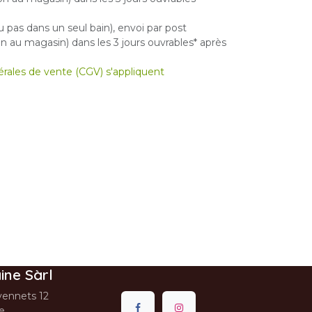
u pas dans un seul bain), envoi par post
 au magasin) dans les 3 jours ouvrables* après
nérales de vente (CGV) s'appliquent
ine Sàrl
ennets 12
se