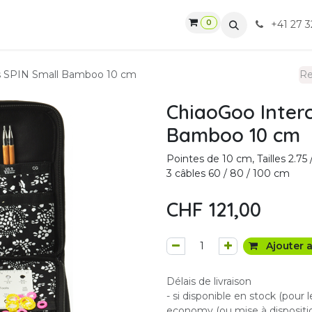
0
gasin
Ateliers
Contactez-nous
CGV
+41 27 3
s SPIN Small Bamboo 10 cm
ChiaoGoo Inter
Bamboo 10 cm
Pointes de 10 cm, Tailles 2.75 / 
3 câbles 60 / 80 / 100 cm
CHF
121,00
Ajouter a
Délais de livraison
- si disponible en stock (pour 
economy (ou mise à dispositio