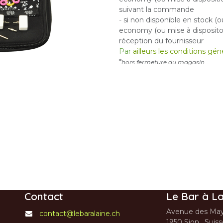
suivant la commande
- si non disponible en stock (o
economy (ou mise à dispositon
réception du fournisseur
Par
ailleurs les conditions gé
*
hors fermeture du magasin
Contact
Le Bar à La
Avenue des May
contact@lebaralaine.ch
1950 Sion, Suis