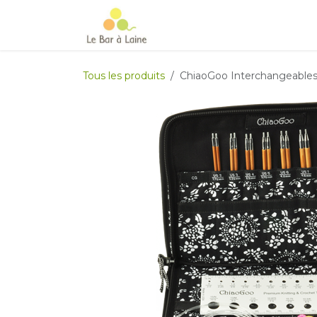
Se rendre au contenu
Accueil
e-boutique
Le Ma
Tous les produits
ChiaoGoo Interchangeable