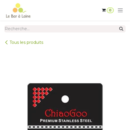
Se rendre au contenu
0
Tous les produits