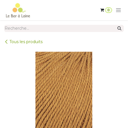
Se rendre au contenu
0
Tous les produits