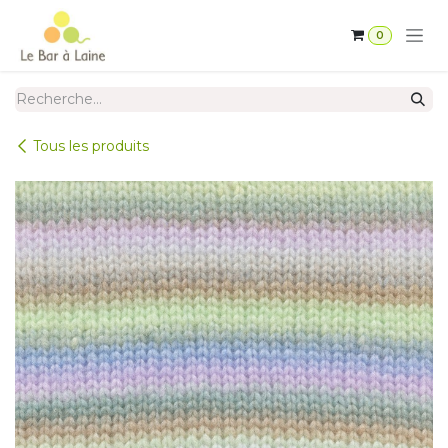
Se rendre au contenu
0
Tous les produits