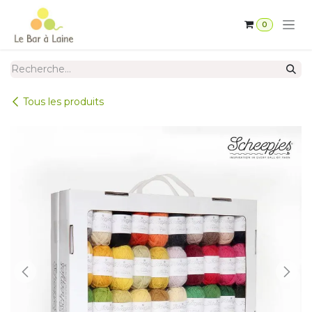
Se rendre au contenu
0
Tous les produits