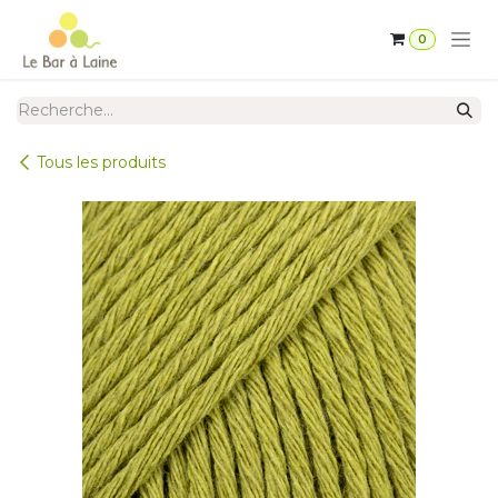
Se rendre au contenu
0
Tous les produits