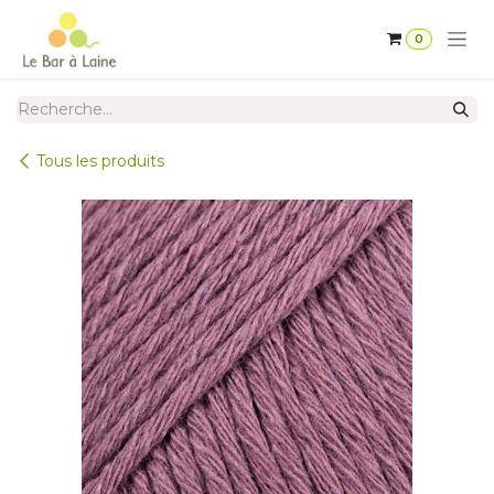
Se rendre au contenu
0
Tous les produits